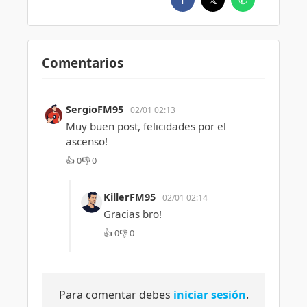
Comentarios
SergioFM95
02/01 02:13
Muy buen post, felicidades por el
ascenso!
👍
0
👎
0
KillerFM95
02/01 02:14
Gracias bro!
👍
0
👎
0
Para comentar debes
iniciar sesión
.