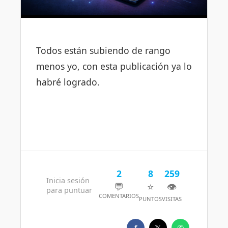
Todos están subiendo de rango
menos yo, con esta publicación ya lo
habré logrado.
2
8
259
Inicia sesión
💬
⭐
👁️
para puntuar
COMENTARIOS
PUNTOS
VISITAS
f
𝕏
✆