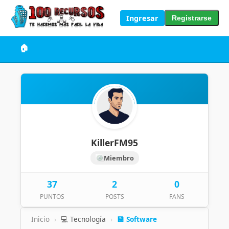
Ingresar
Registrarse
🏠
KillerFM95
Miembro
37
2
0
PUNTOS
POSTS
FANS
Inicio
›
💻 Tecnología
›
💾 Software